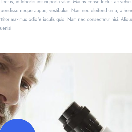
s lectus, id lobortis ipsum porta vitae. Mauris conse lectus ac vehicu
uspendisse neque augue, vestibulum Nam nec eleifend urna, a hendre
rttitor maximus odiofe iaculis quis. Nam nec consectetur nisi. Aliq
uenisi