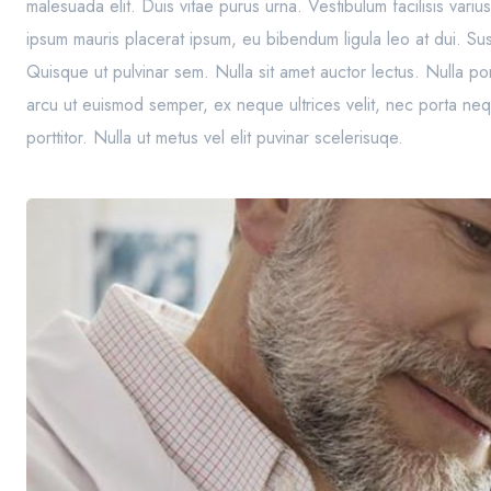
malesuada elit. Duis vitae purus urna. Vestibulum facilisis variu
ipsum mauris placerat ipsum, eu bibendum ligula leo at dui. S
Quisque ut pulvinar sem. Nulla sit amet auctor lectus. Nulla po
arcu ut euismod semper, ex neque ultrices velit, nec porta neq
porttitor. Nulla ut metus vel elit puvinar scelerisuqe.