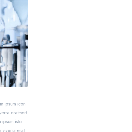
sem ipsum icon
verra eratmert
 ipsum isto
 viverra erat