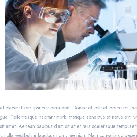
to, et placerat sem ipsum viverra erat. Donec et velit et lorem iacul 
ngue. Pellentesque habitant morbi tristique senectus et netus etm vi
sit amet. Aenean dapibus diam sit amet felis scelerisque tempusem
 ac nulla vestibulum faucibus non vitae nibh. Nam convallis odioesem