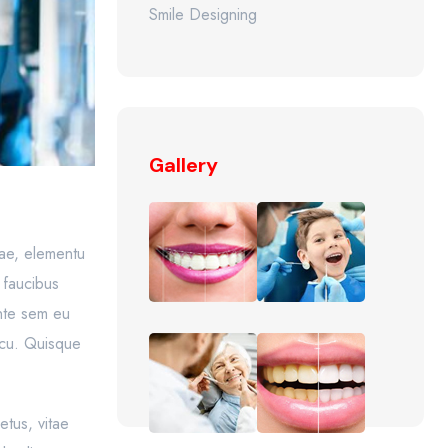
Smile Designing
Gallery
itae, elementu
 faucibus
ante sem eu
arcu. Quisque
etus, vitae