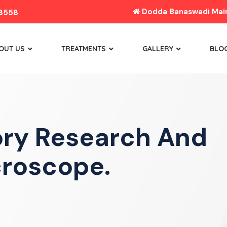
Dodda Banaswadi Main 
8558
OUT US
TREATMENTS
GALLERY
BLO
ory Research And
roscope.