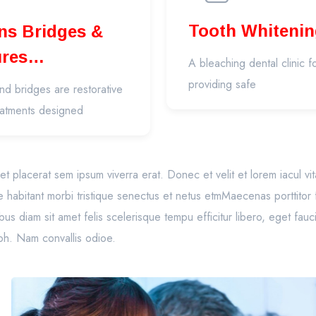
Tooth Whitenin
dges &
ures
A bleaching dental clinic 
thodontics)
providing safe
d bridges are restorative
eatments designed
to, et placerat sem ipsum viverra erat. Donec et velit et lorem iacul v
e habitant morbi tristique senectus et netus etmMaecenas porttitor
s diam sit amet felis scelerisque tempu efficitur libero, eget fau
ibh. Nam convallis odioe.