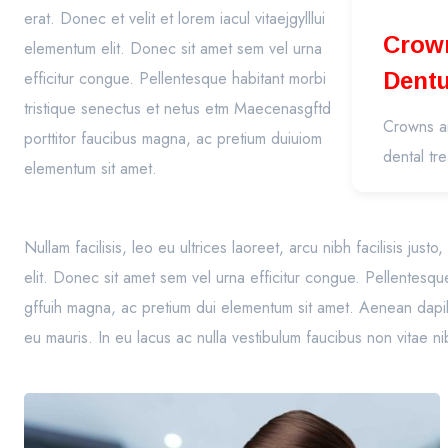
erat. Donec et velit et lorem iacul vitaejgylllui
Crowns Bri
elementum elit. Donec sit amet sem vel urna
efficitur congue. Pellentesque habitant morbi
Dent
tristique senectus et netus etm Maecenasgftd
(Pros
Crowns an
porttitor faucibus magna, ac pretium duiuiom
dental tr
elementum sit amet.
Nullam facilisis, leo eu ultrices laoreet, arcu nibh facilisis jus
elit. Donec sit amet sem vel urna efficitur congue. Pellentesqu
gffuih magna, ac pretium dui elementum sit amet. Aenean dapibu
eu mauris. In eu lacus ac nulla vestibulum faucibus non vitae n