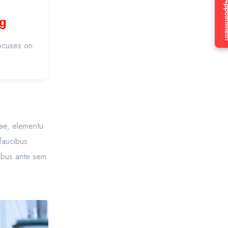
Book an Ap
g
focuses on
itae, elementu
 faucibus
cibus ante sem