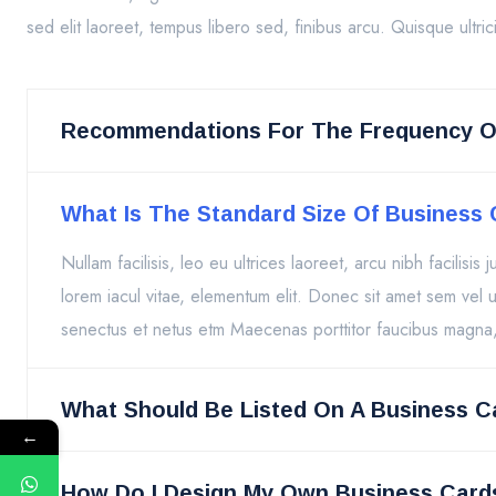
sed elit laoreet, tempus libero sed, finibus arcu. Quisque ult
Recommendations For The Frequency Of
What Is The Standard Size Of Business
Nullam facilisis, leo eu ultrices laoreet, arcu nibh facilisis
lorem iacul vitae, elementum elit. Donec sit amet sem vel u
senectus et netus etm Maecenas porttitor faucibus magna,
What Should Be Listed On A Business C
←
How Do I Design My Own Business Card