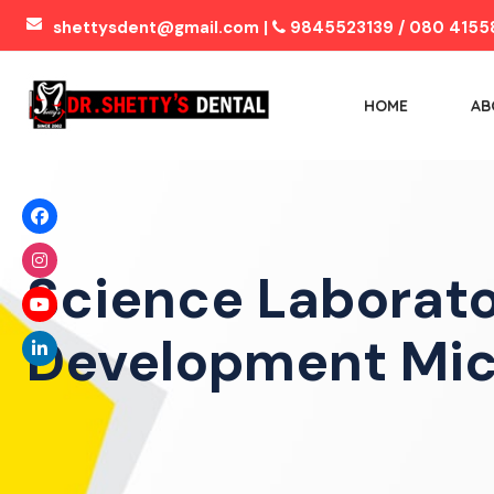
shettysdent@gmail.com |
9845523139 / 080 4155
HOME
AB
Science Laborat
Development Mic