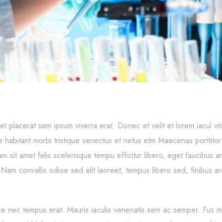
to, et placerat sem ipsum viverra erat. Donec et velit et lorem iacul v
e habitant morbi tristique senectus et netus etm Maecenas porttitor
sit amet felis scelerisque tempu efficitur libero, eget faucibus 
. Nam convallis odioe sed elit laoreet, tempus libero sed, finibus 
sce nec tempus erat. Mauris iaculis venenatis sem ac semper. Fus m